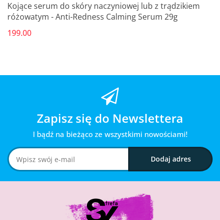
Kojące serum do skóry naczyniowej lub z trądzikiem
różowatym - Anti-Redness Calming Serum 29g
199.00
Zapisz się do Newslettera
I bądź na bieżąco ze wszystkimi nowościami!