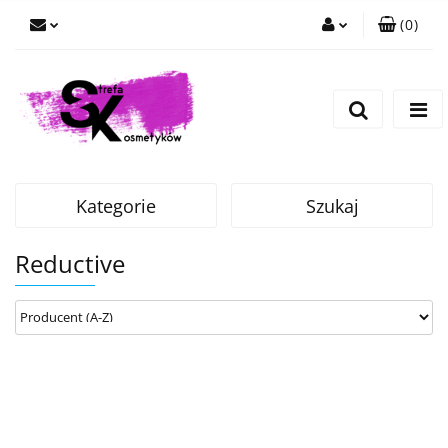
(
0
)
Zaloguj się
Zarejestruj się
Dodaj zgłoszenie
Kategorie
Szukaj
Reductive