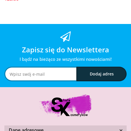
Zapisz się do Newslettera
I bądź na bieżąco ze wszystkimi nowościami!
Dane adresowe