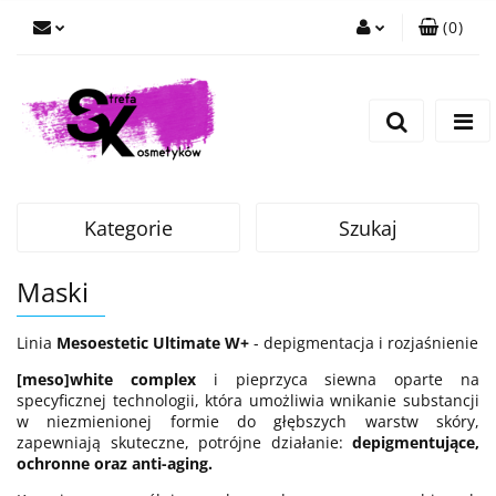
(
0
)
Zaloguj się
Zarejestruj się
Dodaj zgłoszenie
Kategorie
Szukaj
Maski
Linia
Mesoestetic Ultimate W+
- depigmentacja i rozjaśnienie
[meso]white complex
i pieprzyca siewna oparte na
specyficznej technologii, która umożliwia wnikanie substancji
w niezmienionej formie do głębszych warstw skóry,
zapewniają skuteczne, potrójne działanie:
depigmentujące,
ochronne oraz anti-aging.