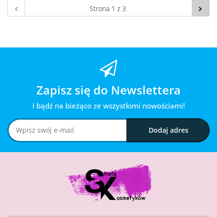
Zapisz się do Newslettera
I bądź na bieżąco ze wszystkimi nowościami!