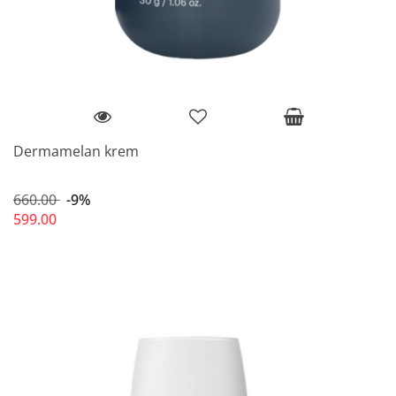
Dermamelan krem
660.00
-9%
599.00