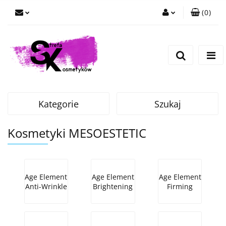
(
0
)
Zaloguj się
Zarejestruj się
Dodaj zgłoszenie
Kategorie
Szukaj
Kosmetyki MESOESTETIC
Age Element
Age Element
Age Element
Anti-Wrinkle
Brightening
Firming