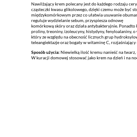
Nawilżający krem polecany jest do każdego rodzaju cer
cząsteczki kwasu glikolowego, dzięki czemu może być
st
międzykomórkowym przez co ułatwia usuwa
nie obumar
reguluje wydzielanie sebum, przyspiesza odnowę
komórkową skóry oraz działa antybakteryjnie. Ponadto kr
proliny, treoniny, izoleucyny, histydyny, fenyloalaniny
który ze względu na obecność licznych grup hydroksylow
teleangiektazje oraz bogaty w witaminę C, rozjaśniający
Sposób użycia:
Niewielką ilość kremu nanieść na twarz,
W kuracji domowej stosować jako krem na dzień i na no