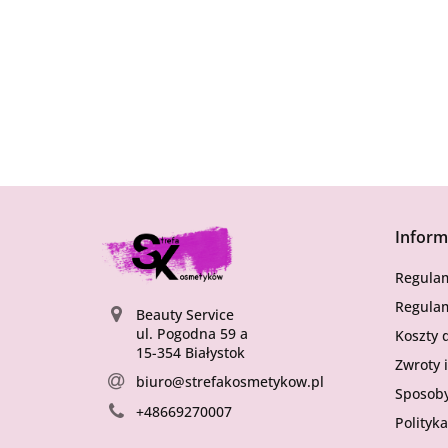
Inform
Regula
Regulam
Beauty Service
ul. Pogodna 59 a
Koszty 
15-354 Białystok
Zwroty 
biuro@strefakosmetykow.pl
Sposoby
+48669270007
Polityka