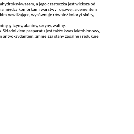
lfahydroksykwasem, a jego cząsteczka jest większa od
enia między komórkami warstwy rogowej, a
cementem
tkim nawilżające, wyrównuje również koloryt skóry,
y, glicyny, alaniny, seryny, waliny,
h. Składnikiem preparatu jest także kwas laktobionowy,
m antyoksydantem, zmniejsza stany zapalne i redukuje