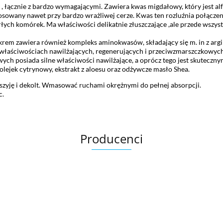
y , łącznie z bardzo wymagającymi. Zawiera kwas migdałowy, który
jest a
osowany nawet przy bardzo wrażliwej cerze. Kwas ten rozluźnia połącz
łych komórek. Ma właściwości delikatnie złuszczające ,ale przede wszys
em zawiera również kompleks aminokwasów, składający się m. in z arginin
, o właściwościach nawilżających, regenerujących i przeciwzmarszczkowyc
ych posiada silne właściwości nawilżające, a oprócz tego jest skuteczny
 olejek cytrynowy, ekstrakt z aloesu oraz odżywcze masło Shea.
 szyję i dekolt. Wmasować ruchami okrężnymi do pełnej absorpcji.
c.
Producenci
Bandi