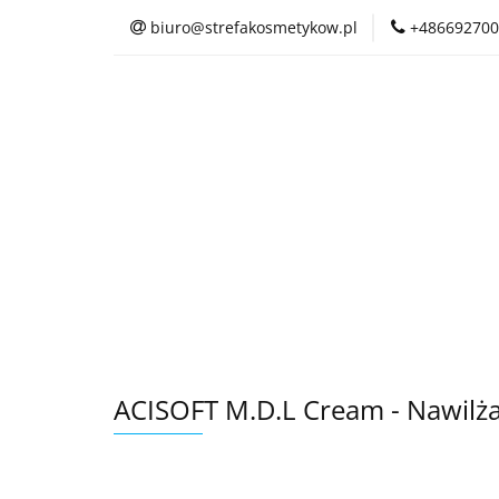
biuro@strefakosmetykow.pl
+486692700
ACISOFT M.D.L Cream - Nawil