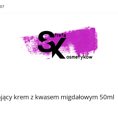
07
Kategorie
Nowości
Bestsellery
Kategorie
Nowości
Bestsellery
żający krem z kwasem migdałowym 50ml