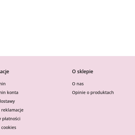
Exuviance
acje
O sklepie
GUAM
min
O nas
in konta
Opinie o produktach
dostawy
i reklamacje
 płatności
Ikor
 cookies