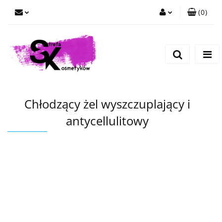
(
0
)
Zaloguj się
Zarejestruj się
Dodaj zgłoszenie
Chłodzący żel wyszczuplający i
antycellulitowy