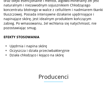
oraz olejki esencjonalne i mentol, algowo-mineralny żel jest
naturalnym i niezawodnym sojusznikiem Chłodzącego
koncentratu błotnego w walce z cellulitem i nadmiarem tkanki
tłuszczowej. Posiada intensywne działanie ujędrniające i
napinające skórę, jest idealnym produktem kończącym
zabieg. Po wmasowaniu, źel wchłania się natychmiast, nie
pozostawiając smug.
EFEKTY STOSOWANIA
Ujędrnia i napina skórę
Oczyszcza i działa przeciwbakteryjnie
Działa chłodząco i kojąco na skórę
Producenci