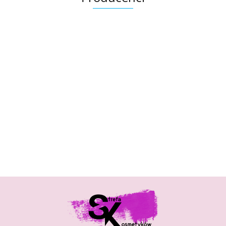
Bandi
Exuviance
GUAM