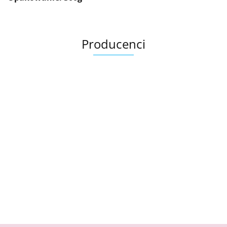
Producenci
Bandi
Exuviance