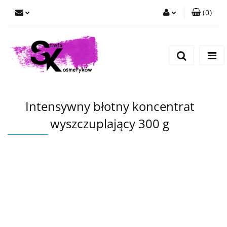
(
0
)
Zaloguj się
Zarejestruj się
Dodaj zgłoszenie
Intensywny błotny koncentrat
wyszczuplający 300 g