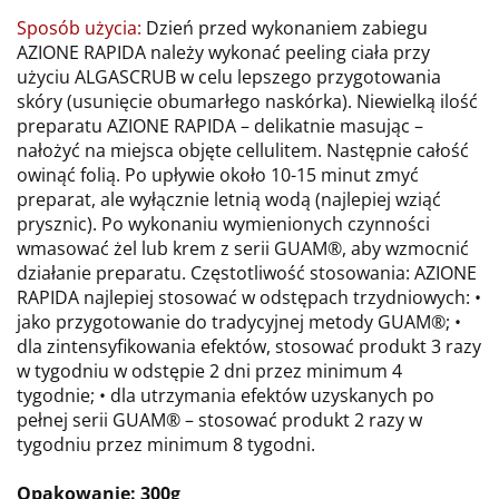
Sposób użycia:
Dzień przed wykonaniem zabiegu
AZIONE RAPIDA należy wykonać peeling ciała przy
użyciu ALGASCRUB w celu lepszego przygotowania
skóry (usunięcie obumarłego naskórka). Niewielką ilość
preparatu AZIONE RAPIDA – delikatnie masując –
nałożyć na miejsca objęte cellulitem. Następnie całość
owinąć folią. Po upływie około 10-15 minut zmyć
preparat, ale wyłącznie letnią wodą (najlepiej wziąć
prysznic). Po wykonaniu wymienionych czynności
wmasować żel lub krem z serii GUAM®, aby wzmocnić
działanie preparatu. Częstotliwość stosowania: AZIONE
RAPIDA najlepiej stosować w odstępach trzydniowych: •
jako przygotowanie do tradycyjnej metody GUAM®; •
dla zintensyfikowania efektów, stosować produkt 3 razy
w tygodniu w odstępie 2 dni przez minimum 4
tygodnie; • dla utrzymania efektów uzyskanych po
pełnej serii GUAM® – stosować produkt 2 razy w
tygodniu przez minimum 8 tygodni.
Opakowanie: 300g