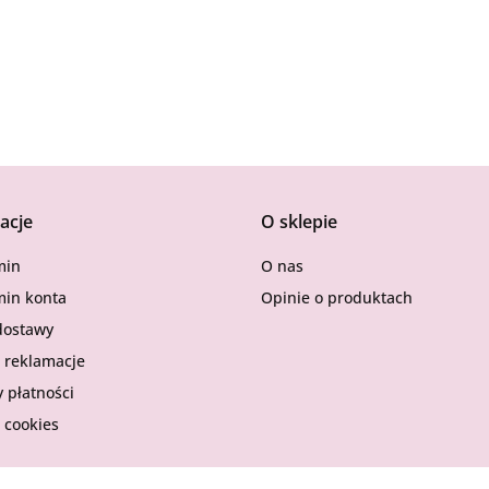
Exuviance
acje
O sklepie
GUAM
min
O nas
in konta
Opinie o produktach
dostawy
i reklamacje
 płatności
Ikor
 cookies