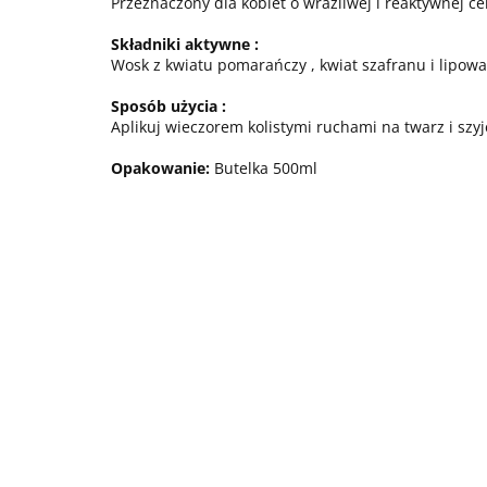
Przeznaczony dla kobiet o wrażliwej i reaktywnej c
Składniki aktywne :
Wosk z kwiatu pomarańczy , kwiat szafranu i lipow
Sposób użycia :
Aplikuj wieczorem kolistymi ruchami na twarz i sz
Opakowanie:
Butelka 500ml