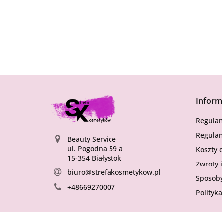
Inform
Regula
Regulam
Beauty Service
ul. Pogodna 59 a
Koszty 
15-354 Białystok
Zwroty 
biuro@strefakosmetykow.pl
Sposoby
+48669270007
Polityka