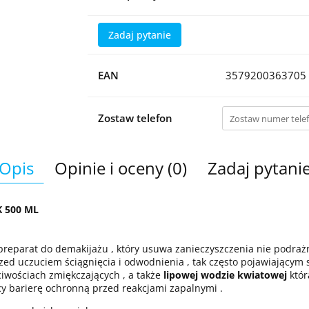
Zadaj pytanie
EAN
3579200363705
Zostaw telefon
Opis
Opinie i oceny (0)
Zadaj pytani
K 500 ML
preparat do demakijażu , który usuwa zanieczyszczenia nie podrażnia
zed uczuciem ściągnięcia i odwodnienia , tak często pojawiającym 
iwościach zmiękczających , a także
lipowej wodzie kwiatowej
któr
y barierę ochronną przed reakcjami zapalnymi .