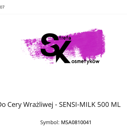
07
Kategorie
Nowości
Bestsellery
Kategorie
Nowości
Bestsellery
Do Cery Wrażliwej - SENSI-MILK 500 ML
Symbol:
MSA0810041