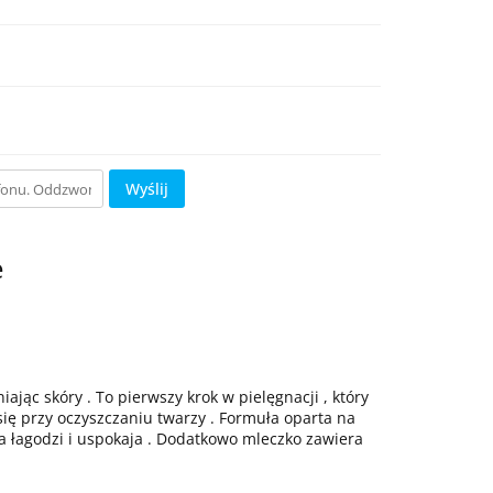
Wyślij
e
jąc skóry . To pierwszy krok w pielęgnacji , który
się przy oczyszczaniu twarzy . Formuła oparta na
a łagodzi i uspokaja . Dodatkowo mleczko zawiera