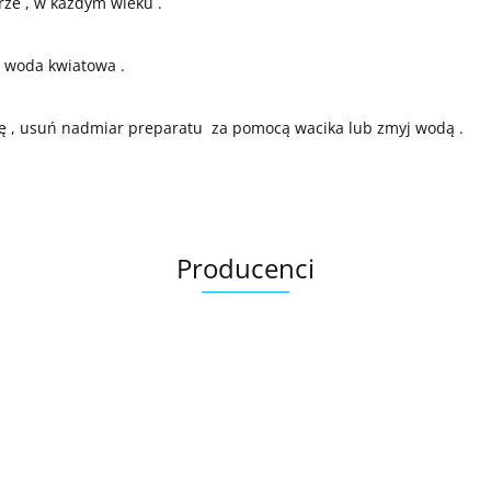
erze , w każdym wieku .
a woda kwiatowa .
yję , usuń nadmiar preparatu za pomocą wacika lub zmyj wodą .
Producenci
Bandi