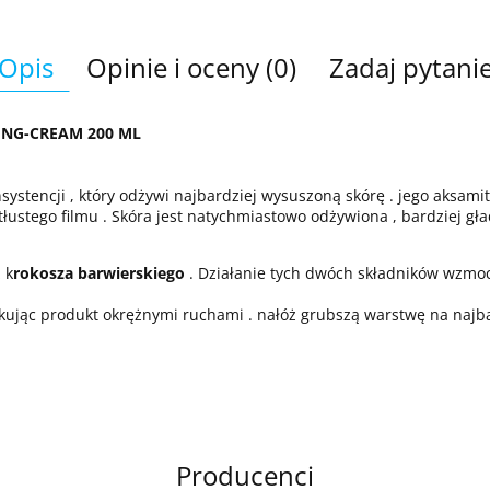
Opis
Opinie i oceny (0)
Zadaj pytani
HING-CREAM 200 ML
nsystencji , który odżywi najbardziej wysuszoną skórę . jego aksam
łustego filmu . Skóra jest natychmiastowo odżywiona , bardziej gła
 k
rokosza barwierskiego
. Działanie tych dwóch składników wzmo
likując produkt okrężnymi ruchami . nałóż grubszą warstwę na najb
Producenci