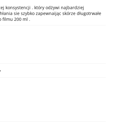
ej konsystencji . który odżywi najbardziej
hłania sie szybko zapewnaijąc skórze długotrwałe
 filmu 200 ml .
y