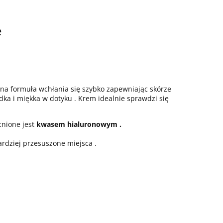
e
itna formuła wchłania się szybko zapewniając skórze
dka i miękka w dotyku . Krem idealnie sprawdzi się
cnione jest
kwasem hialuronowym .
ardziej przesuszone miejsca .