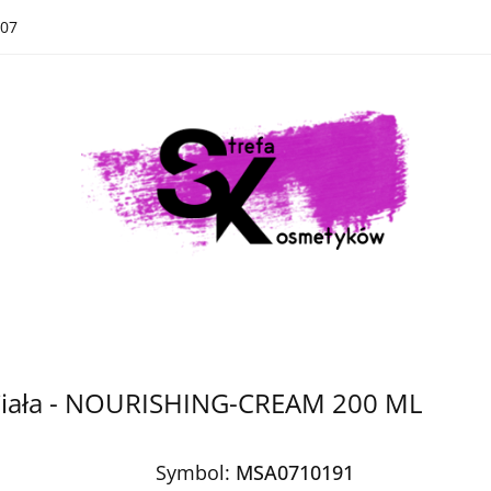
07
Kategorie
Nowości
Bestsellery
Kategorie
Nowości
Bestsellery
 Ciała - NOURISHING-CREAM 200 ML
Symbol:
MSA0710191