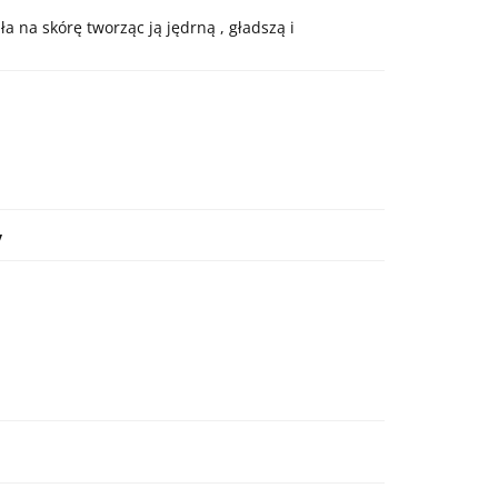
a na skórę tworząc ją jędrną , gładszą i
y