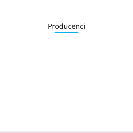
Producenci
Bandi
Exuviance