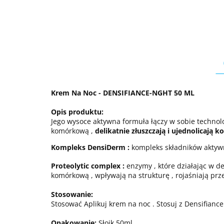
Krem Na Noc - DENSIFIANCE-NGHT 50 ML
Opis produktu:
Jego wysoce aktywna formuła łączy w sobie technol
komórkową ,
delikatnie złuszczają i ujednolicają ko
Kompleks DensiDerm :
kompleks składników aktywnyc
Proteolytic complex :
enzymy , które działając w d
komórkową , wpływają na strukturę , rojaśniają prz
Stosowanie:
Stosować Aplikuj krem na noc . Stosuj z Densifianc
Opakowanie:
Słoik 50ml