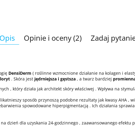
Opis
Opinie i oceny (2)
Zadaj pytani
ogię
DensiDerm
( roślinne wzmocnione działanie na kolagen i elast
loryt
. Skóra jest
jędrniejsza i gęstsza
, a twarz bardziej
promienna
h , który działa jak architekt skóry właściwej . Wpływa na stymulacj
elikatnieszy sposób przynoszą podobne rezultaty jak kwasy AHA , w
ebarwienia spowodowane hiperpigmentacją . Ich działania sprawia ,
e na dzień dla uzyskania 24-godzinnego , zaawansowanego efektu p