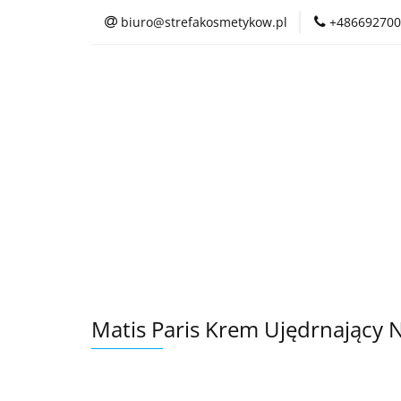
biuro@strefakosmetykow.pl
+486692700
Matis Paris Krem Ujędrnający