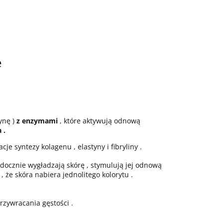
e
ynę )
z enzymami
, które aktywują odnową
 .
e syntezy kolagenu , elastyny i fibryliny .
idocznie wygładzają skórę , stymulują jej odnową
 że skóra nabiera jednolitego kolorytu .
rzywracania gęstości .