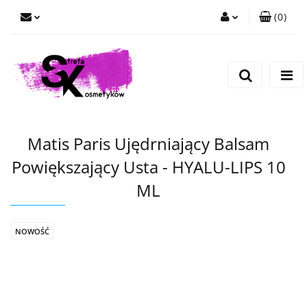
(
0
)
Zaloguj się
Zarejestruj się
Dodaj zgłoszenie
Matis Paris Ujędrniający Balsam
Powiększający Usta - HYALU-LIPS 10
ML
NOWOŚĆ