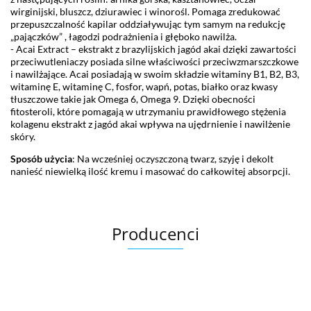
wirginijski, bluszcz, dziurawiec i winorośl. Pomaga zredukować
przepuszczalność kapilar oddziaływując tym samym na redukcję
„pajączków” , łagodzi podrażnienia i głęboko nawilża.
- Acai Extract – ekstrakt z brazylijskich jagód akai dzięki zawartości
przeciwutleniaczy posiada silne właściwości przeciwzmarszczkowe
i nawilżające. Acai posiadają w swoim składzie witaminy B1, B2, B3,
witaminę E, witaminę C, fosfor, wapń, potas, białko oraz kwasy
tłuszczowe takie jak Omega 6, Omega 9. Dzięki obecności
fitosteroli, które pomagają w utrzymaniu prawidłowego stężenia
kolagenu ekstrakt z jagód akai wpływa na ujędrnienie i nawilżenie
skóry.
Sposób użycia
: Na wcześniej oczyszczoną twarz, szyję i dekolt
nanieść niewielką ilość kremu i masować do całkowitej absorpcji.
Producenci