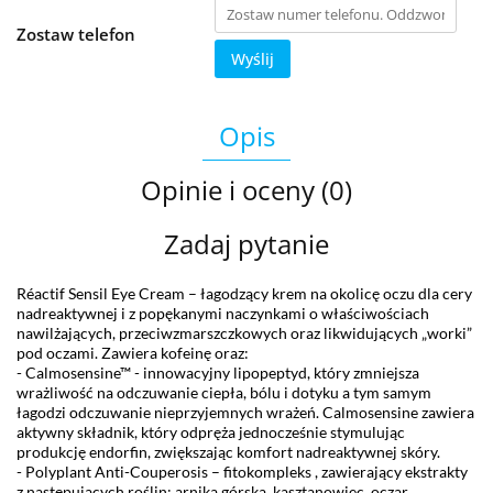
Zostaw telefon
Wyślij
Opis
Opinie i oceny (0)
Zadaj pytanie
Réactif Sensil Eye Cream – łagodzący krem na okolicę oczu dla cery
nadreaktywnej i z popękanymi naczynkami o właściwościach
nawilżających, przeciwzmarszczkowych oraz likwidujących „worki”
pod oczami. Zawiera kofeinę oraz:
- Calmosensine
™
- innowacyjny lipopeptyd, który zmniejsza
wrażliwość na odczuwanie ciepła, bólu i dotyku a tym samym
łagodzi odczuwanie nieprzyjemnych wrażeń. Calmosensine zawier
a
aktywny składnik, który odpręża jednocześnie stymulując
produkcję endorfin, zwiększając komfort nadreaktywnej skóry.
- Polyplant Anti-Couperosis – fitokompleks , zawierający ekstrakty
z następujących roślin: arnika górska, kasztanowiec, oczar