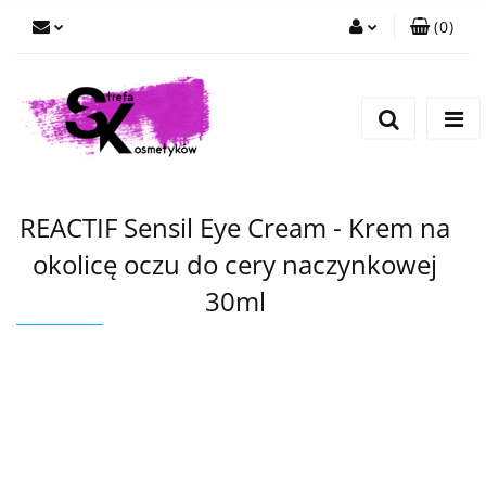
(
0
)
Zaloguj się
Zarejestruj się
Dodaj zgłoszenie
REACTIF Sensil Eye Cream - Krem na
okolicę oczu do cery naczynkowej
30ml