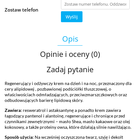
Zostaw telefon
Wyślij
Opis
Opinie i oceny (0)
Zadaj pytanie
Regenerujący i odżywczy krem na dzień i na noc, przeznaczony dla
cery alipidowej , pozbawionej podściółki tłuszczowej, o
właściwościach odmładzających, przeciwzmarszczkowych oraz
odbudowujących barierę lipidową skóry.
Zawiera:
resweratrol i astaksantynę a ponadto krem zawiera
łagodzący pantenol i alantoinę, regenerujące i chroniące przed
czynnikami zewnętrznymi – masło Shea, masło kakaowe oraz olej
kokosowy, a także proteiny owsa, które działają silnie nawilżająco.
Sposób użycia:
Na wcześniej oczyszczona twarz, szyję i dekolt