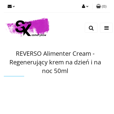
(
0
)
Zaloguj się
Zarejestruj się
Dodaj zgłoszenie
REVERSO Alimenter Cream -
Regenerujący krem na dzień i na
noc 50ml