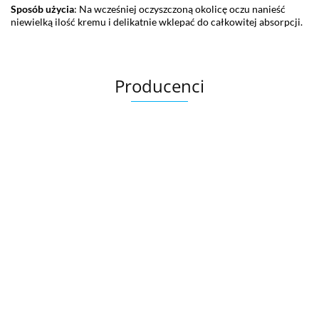
Sposób użycia
: Na wcześniej oczyszczoną okolicę oczu nanieść
niewielką ilość kremu i delikatnie wklepać do całkowitej absorpcji.
Producenci
Bandi
Exuviance