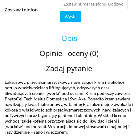
Zostaw telefon
Wyślij
Opis
Opinie i oceny (0)
Zadaj pytanie
Luksusowy, przeciwzmarszczkowy, nawilżający krem na okolicę
oczu o właściwościach liftingujących, odżywczych oraz
likwidujących cienie i „worki” pod oczami. Krem pod oczy zawiera
PhytoCellTech Malus Domestica i Syn-Ake. Ponadto krem zawiera
nawilżający kwas hialuronowy, witaminę E, a także oleje z awokado i
kokosa o właściwościach przeciwzmarszczkowych, nawilżających i
odżywczych oraz łagodzący pantenol i alantoinę. W skład kremu
wchodzi także kofeina przyczyniająca się do likwidacji cieni i
„worków” pod oczami. W kuracji domowej stosować co najmniej 2
razy dziennie – rano i wieczorem.